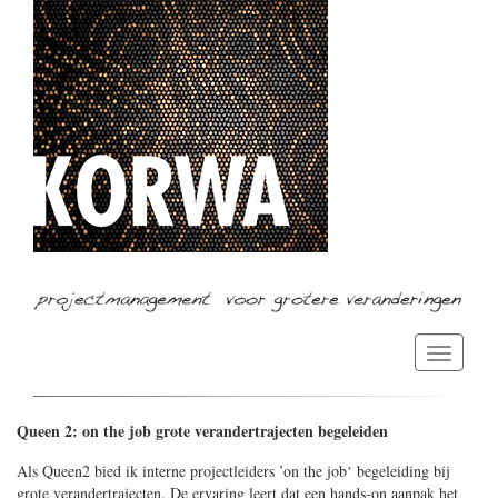
Laat
de
navigatie
zien
Queen 2: on the job grote verandertrajecten begeleiden
Als Queen2 bied ik interne projectleiders ’on the job‘ begeleiding bij
grote verandertrajecten. De ervaring leert dat een hands-on aanpak het