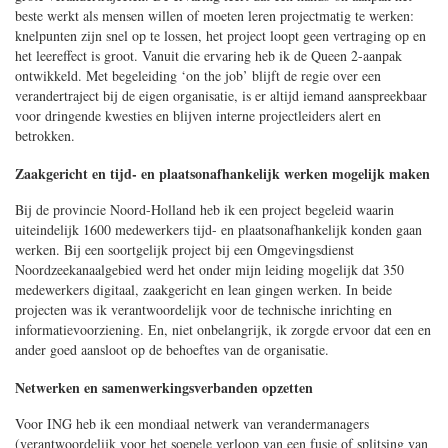
beste werkt als mensen willen of moeten leren projectmatig te werken:
knelpunten zijn snel op te lossen, het project loopt geen vertraging op en
het leereffect is groot. Vanuit die ervaring heb ik de Queen 2-aanpak
ontwikkeld. Met begeleiding ‘on the job’ blijft de regie over een
verandertraject bij de eigen organisatie, is er altijd iemand aanspreekbaar
voor dringende kwesties en blijven interne projectleiders alert en
betrokken.
Zaakgericht en tijd- en plaatsonafhankelijk werken mogelijk maken
Bij de provincie Noord-Holland heb ik een project begeleid waarin
uiteindelijk 1600 medewerkers tijd- en plaatsonafhankelijk konden gaan
werken. Bij een soortgelijk project bij een Omgevingsdienst
Noordzeekanaalgebied werd het onder mijn leiding mogelijk dat 350
medewerkers digitaal, zaakgericht en lean gingen werken. In beide
projecten was ik verantwoordelijk voor de technische inrichting en
informatievoorziening. En, niet onbelangrijk, ik zorgde ervoor dat een en
ander goed aansloot op de behoeftes van de organisatie.
Netwerken en samenwerkingsverbanden opzetten
Voor ING heb ik een mondiaal netwerk van verandermanagers
(verantwoordelijk voor het soepele verloop van een fusie of splitsing van